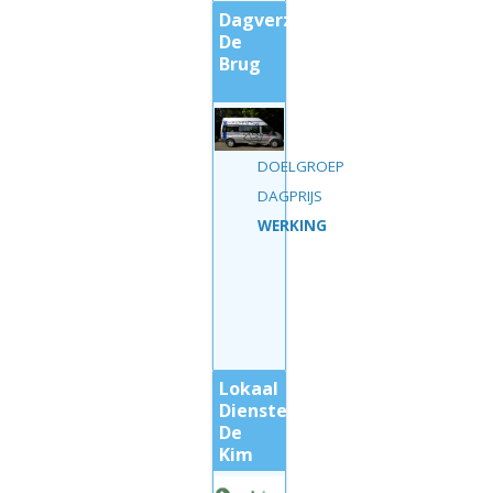
Dagverzorgingscentrum
De
Brug
DOELGROEP
DAGPRIJS
WERKING
Lokaal
Dienstencentrum
De
Kim