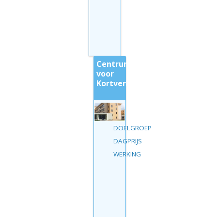
Centrum
voor
Kortverblijf
DOELGROEP
DAGPRIJS
WERKING