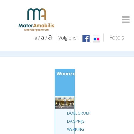
a
a
Foto's
/
/
Volg ons:
a
Inloggen
Woonzorgcentrum
DOELGROEP
DAGPRIJS
WERKING