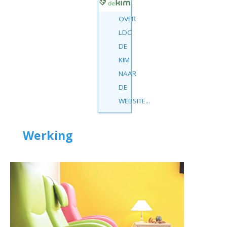
OVER
LDC
DE
KIM
NAAR
DE
WEBSITE...
Werking